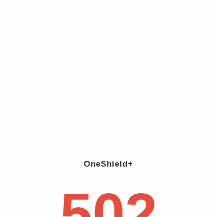
OneShield+
502